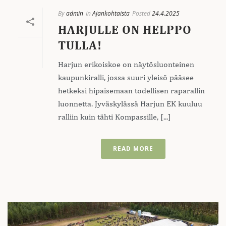
By
admin
In
Ajankohtaista
Posted
24.4.2025
HARJULLE ON HELPPO
TULLA!
Harjun erikoiskoe on näytösluonteinen
kaupunkiralli, jossa suuri yleisö pääsee
hetkeksi hipaisemaan todellisen raparallin
luonnetta. Jyväskylässä Harjun EK kuuluu
ralliin kuin tähti Kompassille, [...]
READ MORE