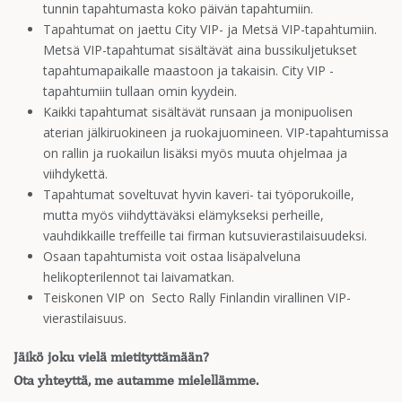
tunnin tapahtumasta koko päivän tapahtumiin.
Tapahtumat on jaettu City VIP- ja Metsä VIP-tapahtumiin.
Metsä VIP-tapahtumat sisältävät aina bussikuljetukset
tapahtumapaikalle maastoon ja takaisin. City VIP -
tapahtumiin tullaan omin kyydein.
Kaikki tapahtumat sisältävät runsaan ja monipuolisen
aterian jälkiruokineen ja ruokajuomineen. VIP-tapahtumissa
on rallin ja ruokailun lisäksi myös muuta ohjelmaa ja
viihdykettä.
Tapahtumat soveltuvat hyvin kaveri- tai työporukoille,
mutta myös viihdyttäväksi elämykseksi perheille,
vauhdikkaille treffeille tai firman kutsuvierastilaisuudeksi.
Osaan tapahtumista voit ostaa lisäpalveluna
helikopterilennot tai laivamatkan.
Teiskonen VIP on Secto Rally Finlandin virallinen VIP-
vierastilaisuus.
Jäikö joku vielä mietityttämään?
Ota yhteyttä, me autamme mielellämme.