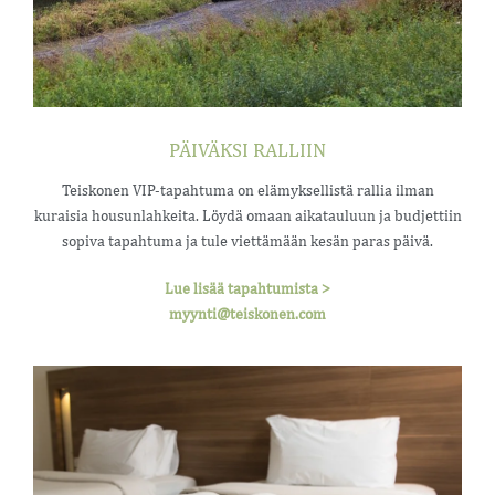
PÄIVÄKSI RALLIIN
Teiskonen VIP-tapahtuma on elämyksellistä rallia ilman
kuraisia housunlahkeita. Löydä omaan aikatauluun ja budjettiin
sopiva tapahtuma ja tule viettämään kesän paras päivä.
Lue lisää tapahtumista >
myynti@teiskonen.com