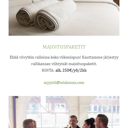
MAJOITUSPAKETIT
Ehkä viivytkin ralleissa koko viikonlopun! Kauttamme järjestyy
rallikansan viihtyisät majoituspaketit.
HINTA:
alk. 250€/yö/2hh
myynti@teiskonen.com