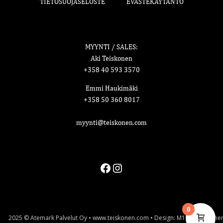
TIETOSUOJASELOSTE
EVÄSTEKÄYTÄNTÖ
MYYNTI / SALES:
Aki Teiskonen
+358 40 593 3570
Emmi Haukimäki
+358 50 360 8017
myynti@teiskonen.com
Facebook
Instagram
0
2025 © Atemark Palvelut Oy • www.teiskonen.com • Design: M1 • Vastuulline