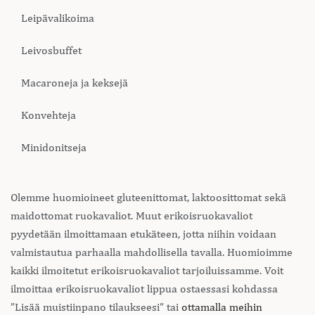
Leipävalikoima
Leivosbuffet
Macaroneja ja keksejä
Konvehteja
Minidonitseja
Olemme huomioineet gluteenittomat, laktoosittomat sekä
maidottomat ruokavaliot. Muut erikoisruokavaliot
pyydetään ilmoittamaan etukäteen, jotta niihin voidaan
valmistautua parhaalla mahdollisella tavalla. Huomioimme
kaikki ilmoitetut erikoisruokavaliot tarjoiluissamme. Voit
ilmoittaa erikoisruokavaliot lippua ostaessasi kohdassa
”Lisää muistiinpano tilaukseesi” tai
ottamalla meihin