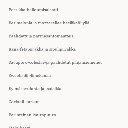
Persikka-halloumisalaatti
Vesimelonia ja mozzarellaa basilikaöljyllä
Paahdettuja parmesantomaatteja
Kana-fetapiirakka ja sipulipiirakka
Savuporo-coleslawja paahdetut pinjansiemenet
Sweetchili -limekanaa
Kylmäsavulohta ja tsatsikia
Cocktail-kurkut
Perinteinen kaurapuuro
Mehubaari