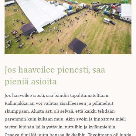
Jos haaveilee pienesti, saa
pieniä asioita
Jos haaveilee isosti, saa bändin tapahtumatelttaan.
Rallimakkaran voi vaihtaa sisäfileeseen ja pillimehut
skumppaan. Alusta asti oli selvää, että kaikki tehdään
paremmin kuin kukaan muu. Akin avoin ja innostuva mieli
tarttui kipinän lailla ystäviin, tuttuihin ja kylänmiehiin.
Osaava tiimi löi uutta bensaa liekkeihin. Tavoitteena oli luoda