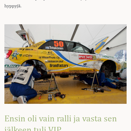
hyppyjä.
Ensin oli vain ralli ja vasta sen
jälkeen tuli VIP