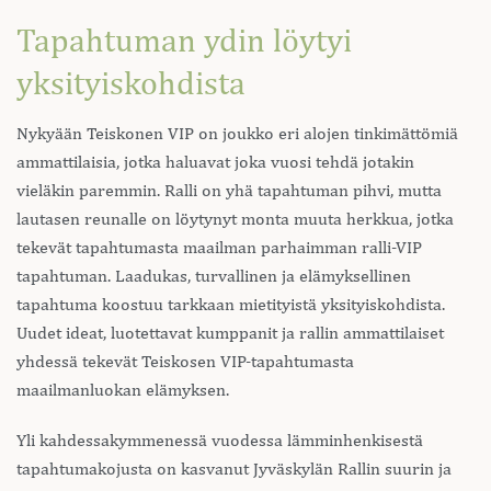
Tapahtuman ydin löytyi
yksityiskohdista
Nykyään Teiskonen VIP on joukko eri alojen tinkimättömiä
ammattilaisia, jotka haluavat joka vuosi tehdä jotakin
vieläkin paremmin. Ralli on yhä tapahtuman pihvi, mutta
lautasen reunalle on löytynyt monta muuta herkkua, jotka
tekevät tapahtumasta maailman parhaimman ralli-VIP
tapahtuman. Laadukas, turvallinen ja elämyksellinen
tapahtuma koostuu tarkkaan mietityistä yksityiskohdista.
Uudet ideat, luotettavat kumppanit ja rallin ammattilaiset
yhdessä tekevät Teiskosen VIP-tapahtumasta
maailmanluokan elämyksen.
Yli kahdessakymmenessä vuodessa lämminhenkisestä
tapahtumakojusta on kasvanut Jyväskylän Rallin suurin ja