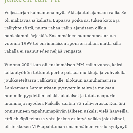
Veljessarjan kolmantena myös Aki ajautui ajamaan rallia. Se
oli mahtavaa ja kallista. Lupaava poika sai tukea kotoa ja
ralliyhteisöstä, mutta rahaa rallin ajamiseen olikin
hankalampi järjestää. Ensimmäinen suomenmestaruus
vuonna 1999 toi ensimmäisen sponsorirahan, mutta sillä
rahalla ei saanut edes neljää rengasta.
Vuonna 2004 kun oli ensimmäisen MM-rallin vuoro, keksi
talkootyöhön tottunut perhe paistaa muikkuja ja vohveleita
joukkueteltassa rallikatsojille. Elokuun aamuhämärissä
Lankamaan Latomutkaan pystytettiin teltta ja mukaan
hommiin pyydettiin kaikki sukulaiset ja tutut, naapurin
mummoja myöden. Paikalle saatiin 72 rallivierasta. Kun äiti
onnistuneen tapahtumapäivän jälkeen uskalsi vielä haaveilla,
että ehkäpä teltassa voisi joskus esiintyä vaikka joku bändi,
oli Teiskosen VIP-tapahtuman ensimmäinen versio syntynyt!