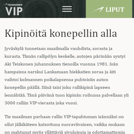
Kipinöitä konepellin alla
Jyväskylä tunnetaan maailmalla vauhdista, sorasta ja
kurasta. Tämän rallipölyn keskelle, autojen pärinään syntyi
Aki Teiskonen juhannuksen tienoilla vuonna 1981. Isän
hampaissa narskui Lankamaan hiekkatien soraa ja äiti
vaihtoi kolmannen poikalapsensa puhtoisiin auton
konepellin päällä. Siinä taisi joku rallikipinä lapseen
lennähtää. Tänä päivänä tuon kipinän roihussa palvellaan yli
3000 ralliin VIP-vierasta joka vuosi.
Tie maailman parhaan rallin VIP-tapahtuman isännäksi on
ollut jälkikäteen katsottuna suoraviivainen, vaikka mukaan
on mahtunut myös yllättäviä sivuluisuja ja odottamattomia