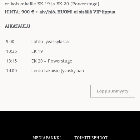
erikoiskokeille EK 19 ja EK 20 (Powerstage).
HINTA:
900 € + alv/hlö. HUOM! ei sisällä VIP-lippua
AIKATAULU
9:00
Lähtö Jyväskylästä
10:35
EK 19
13:15
EK 20 – Powerstage
14:00
Lento takaisin Jyväskylään
Loppuunmyyty
MEDIAPANKKI
TOIMITUSEHDOT