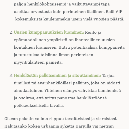
paljon henkilökohtaisempi ja vaikuttavampi tapa
osoittaa arvostusta kuin perinteinen illallinen. Ralli VIP
-kokemuksista kuulemmekin usein vielä vuosien päästä.
Uusien kumppanuuksien luominen:
Rento ja
epämuodollinen ympäristö on ihanteellinen uusien
kontaktien luomiseen. Kutsu potentiaalisia kumppaneita
ja tutustukaa toisiinne ilman perinteisen
myyntitilanteen paineita.
Henkilöstön palkitseminen ja sitouttaminen:
Tarjoa
tiimillesi tai avainhenkilöillesi palkinto, joka on aidosti
ainutlaatuinen. Yhteinen elämys vahvistaa tiimihenkeä
ja osoittaa, että yritys panostaa henkilöstöönsä
poikkeuksellisella tavalla.
Oikean paketin valinta riippuu tavoitteistasi ja vieraistasi.
Halutaanko kokea urbaania sykettä Harjulla vai metsän