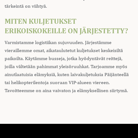
tärkeintä on viihtyä.
MITEN KULJETUKSET
ERIKOISKOKEILLE ON JÄRJESTETTY?
Varmistamme logistiikan sujuvuuden. Järjestämme
vieraillemme omat, aikataulutetut kuljetukset keskeisiltä
paikoilta. Käytämme busseja, jotka hyödyntävät reittejä,
joilla vältetään pahimmat yleisöruuhkat. Tarjoamme myös
ainutlaatuisia elämyksiä, kuten laivakuljetuksia Päijänteellä
tai helikopterilentoja suoraan VIP-alueen viereen.
Tavoitteemme on aina vaivaton ja elämyksellinen siirtymä.