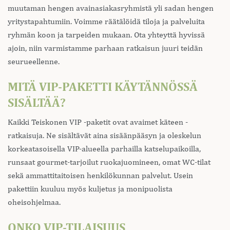
muutaman hengen avainasiakasryhmistä yli sadan hengen
yritystapahtumiin. Voimme räätälöidä tiloja ja palveluita
ryhmän koon ja tarpeiden mukaan. Ota yhteyttä hyvissä
ajoin, niin varmistamme parhaan ratkaisun juuri teidän
seurueellenne.
MITÄ VIP-PAKETTI KÄYTÄNNÖSSÄ
SISÄLTÄÄ?
Kaikki Teiskonen VIP -paketit ovat avaimet käteen -
ratkaisuja. Ne sisältävät aina sisäänpääsyn ja oleskelun
korkeatasoisella VIP-alueella parhailla katselupaikoilla,
runsaat gourmet-tarjoilut ruokajuomineen, omat WC-tilat
sekä ammattitaitoisen henkilökunnan palvelut. Usein
pakettiin kuuluu myös kuljetus ja monipuolista
oheisohjelmaa.
ONKO VIP-TILAISUUS