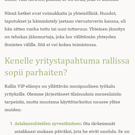
Nämä hetket ovat voimakkaita ja yhteisöllisiä. Huudot,
taputukset ja hämmästely jaetaan vierustoverin kanssa, oli
hän sitten vanha tuttu tai uusi tuttavuus. Yhteinen jännitys
on tehokas jäänmurtaja, joka luo välittömän yhteyden
ihmisten välille. Sitä ei voi kokea toimistossa.
Kenelle yritystapahtuma rallissa
sopii parhaiten?
Rallin VIP-elämys on yllättävän monipuolinen työkalu
yrityksille. Olemme järjestäneet tilaisuuksia monenlaisiin
tarpeisiin, mutta muutama käyttötarkoitus nousee ylitse
muiden:
Asiakassuhteiden syventäminen:
Ota tärkeimmät
asiakkaasi mukaan päiväksi, jota he eivät unohda. Se on