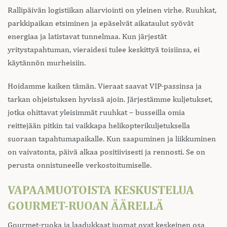
Rallipäivän logistiikan aliarviointi on yleinen virhe. Ruuhkat,
parkkipaikan etsiminen ja epäselvät aikataulut syövät
energiaa ja latistavat tunnelmaa. Kun järjestät
yritystapahtuman, vieraidesi tulee keskittyä toisiinsa, ei
käytännön murheisiin.
Hoidamme kaiken tämän. Vieraat saavat VIP-passinsa ja
tarkan ohjeistuksen hyvissä ajoin. Järjestämme kuljetukset,
jotka ohittavat yleisimmät ruuhkat – busseilla omia
reittejään pitkin tai vaikkapa helikopterikuljetuksella
suoraan tapahtumapaikalle. Kun saapuminen ja liikkuminen
on vaivatonta, päivä alkaa positiivisesti ja rennosti. Se on
perusta onnistuneelle verkostoitumiselle.
VAPAAMUOTOISTA KESKUSTELUA
GOURMET-RUOAN ÄÄRELLÄ
Gourmet-ruoka ja laadukkaat juomat ovat keskeinen osa