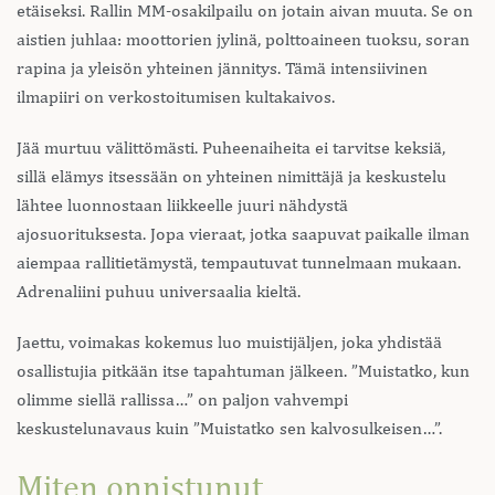
etäiseksi. Rallin MM-osakilpailu on jotain aivan muuta. Se on
aistien juhlaa: moottorien jylinä, polttoaineen tuoksu, soran
rapina ja yleisön yhteinen jännitys. Tämä intensiivinen
ilmapiiri on verkostoitumisen kultakaivos.
Jää murtuu välittömästi. Puheenaiheita ei tarvitse keksiä,
sillä elämys itsessään on yhteinen nimittäjä ja keskustelu
lähtee luonnostaan liikkeelle juuri nähdystä
ajosuorituksesta. Jopa vieraat, jotka saapuvat paikalle ilman
aiempaa rallitietämystä, tempautuvat tunnelmaan mukaan.
Adrenaliini puhuu universaalia kieltä.
Jaettu, voimakas kokemus luo muistijäljen, joka yhdistää
osallistujia pitkään itse tapahtuman jälkeen. ”Muistatko, kun
olimme siellä rallissa…” on paljon vahvempi
keskustelunavaus kuin ”Muistatko sen kalvosulkeisen…”.
Miten onnistunut