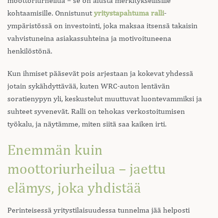
moottoriurheilua – se on alusta merkityksellisille
kohtaamisille. Onnistunut
yritystapahtuma ralli
-
ympäristössä on investointi, joka maksaa itsensä takaisin
vahvistuneina asiakassuhteina ja motivoituneena
henkilöstönä.
Kun ihmiset pääsevät pois arjestaan ja kokevat yhdessä
jotain sykähdyttävää, kuten WRC-auton lentävän
soratienypyn yli, keskustelut muuttuvat luontevammiksi ja
suhteet syvenevät. Ralli on tehokas verkostoitumisen
työkalu, ja näytämme, miten siitä saa kaiken irti.
Enemmän kuin
moottoriurheilua – jaettu
elämys, joka yhdistää
Perinteisessä yritystilaisuudessa tunnelma jää helposti