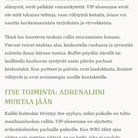
elämystä, eivät pelkkää vatsantäytettä. VIP-alueemme eivät
ole mitä tahansa telttoja, vaan viihtyisiä keitaita, joissa voi
nauttia korkeatasoisista tarjoiluista ja virvokkeista.
Tämä luo luontevia taukoja rallin seuraamisen lomaan.
Vieraat voivat istahtaa alas, keskustella rauhassa ja syventää
suhteita ilman kiireen tuntua. Buffet-pöydän äärellä tai
lasillisella kuohuvaa syntyvät usein päivän parhaat
keskustelut. Kun puitteet ja palvelu ovat laadukkaita, ihmiset
viihtyvät ja ovat avoimempia uusille kontakteille.
ITSE TOIMINTA: ADRENALIINI
MURTAA JÄÄN
Kaikki kuitenkin tiivistyy itse syyhyn, miksi paikalle on tultu:
maailmanluokan ralliin. VIP-alueemme on sijoitettu
erikoiskokeiden parhaille paikoille. Kun WRC-tähti ajaa
ohitse vain metrien päässä, se on hetki, joka ei unohdu.