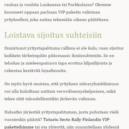
rauhaa ja vauhtia Laukaassa tai Parkkolassa? Olemme
koonneet oppaan parhaan VIP-paketin valintaan
yrityksellesi, joka auttaa tekemään oikean päätöksen.
Loistava sijoitus suhteisiin
Onnistunut yritystapahtuma rallissa ei ole kulu, vaan sijoitus
kaikkein tärkeimpään pääomaasi: ihmissuhteisiin. Se on
tehokas ja mieleenpainuva tapa erottua kilpailijoista ja
rakentaa kestävää lojaalisuutta.
On myös hyvä muistaa, että yrityksen sidosryhmätilaisuus
voi olla kuluiltaan osittain verovähennyskelpoinen, mikä
tekee siitä taloudellisestikin järkevän valinnan.
Haluatko järjestää yritystapahtuman, josta puhutaan vielä
vuosienkin päästä?
Tutustu Secto Rally Finlandin VIP-
paketteihimme
tai ota yhteyttä, niin suunnitellaan yhdessä