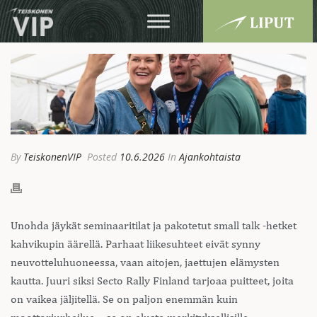
By
TeiskonenVIP
Posted
10.6.2026
In
Ajankohtaista
Unohda jäykät seminaaritilat ja pakotetut small talk -hetket
kahvikupin äärellä. Parhaat liikesuhteet eivät synny
neuvotteluhuoneessa, vaan aitojen, jaettujen elämysten
kautta. Juuri siksi Secto Rally Finland tarjoaa puitteet, joita
on vaikea jäljitellä. Se on paljon enemmän kuin