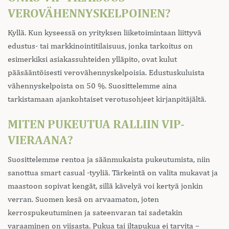
VEROVÄHENNYSKELPOINEN?
Kyllä. Kun kyseessä on yrityksen liiketoimintaan liittyvä
edustus- tai markkinointitilaisuus, jonka tarkoitus on
esimerkiksi asiakassuhteiden ylläpito, ovat kulut
pääsääntöisesti verovähennyskelpoisia. Edustuskuluista
vähennyskelpoista on 50 %. Suosittelemme aina
tarkistamaan ajankohtaiset verotusohjeet kirjanpitäjältä.
MITEN PUKEUTUA RALLIIN VIP-
VIERAANA?
Suosittelemme rentoa ja säänmukaista pukeutumista, niin
sanottua smart casual -tyyliä. Tärkeintä on valita mukavat ja
maastoon sopivat kengät, sillä kävelyä voi kertyä jonkin
verran. Suomen kesä on arvaamaton, joten
kerrospukeutuminen ja sateenvaran tai sadetakin
varaaminen on viisasta. Pukua tai iltapukua ei tarvita –