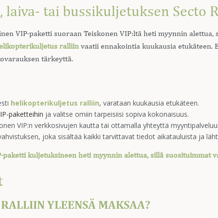
 laiva- tai bussikuljetuksen Secto R
linen VIP-paketti suoraan Teiskonen VIP:ltä heti myynnin alettua
elikopterikuljetus ralliin
vaatii ennakointia kuukausia etukäteen. 
ovarauksen tärkeyttä.
esti
helikopterikuljetus ralliin
, varataan kuukausia etukäteen.
IP-paketteihin
ja valitse omiin tarpeisiisi sopiva kokonaisuus.
nen VIP:n verkkosivujen kautta tai ottamalla yhteyttä myyntipalvel
hvistuksen, joka sisältää kaikki tarvittavat tiedot aikatauluista ja läh
paketti kuljetuksineen heti myynnin alettua, sillä suosituimmat
t
 RALLIIN YLEENSÄ MAKSAA?