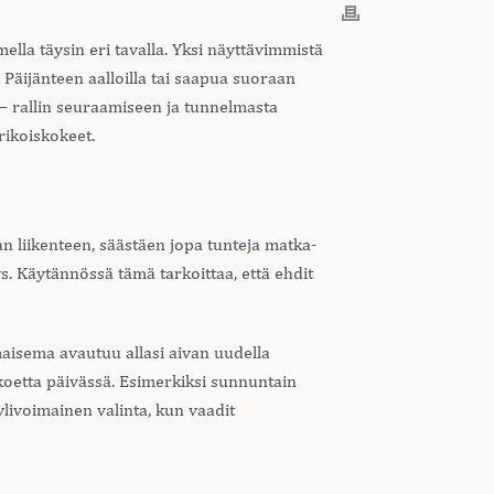
ella täysin eri tavalla. Yksi näyttävimmistä
a Päijänteen aalloilla tai saapua suoraan
 – rallin seuraamiseen ja tunnelmasta
rikoiskokeet.
n liikenteen, säästäen jopa tunteja matka-
s. Käytännössä tämä tarkoittaa, että ehdit
aisema avautuu allasi aivan uudella
skoetta päivässä. Esimerkiksi sunnuntain
livoimainen valinta, kun vaadit