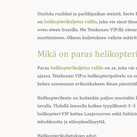
Unohda ruuhkat ja parkkipaikan etsintä. Secto R
on
helikopterikuljetus ralliin
, joka vie sinut il
oven eteen bussilla. Me Teiskonen VIP:llä olemm
nauttimiseen. Oikean kuljetuksen valinta määrit
Mikä on paras helikopterik
Paras
helikopterikuljetus ralliin
on se, joka vie
ajassa. Teiskonen VIP:n helikopteripalvelu on s
kokea useamman erikoiskokeen ilman pienintäk
Helikopterilento on kuitenkin paljon muutakin 
tavalla. Yhdellä lennolla kulkee tyypillisesti 3
helikopteri-VIP kattaa Laajavuoren sekä Sahloi
tehokkuutta ja elämyksellisyyttä.
Helikopterikuljetuksen edut: