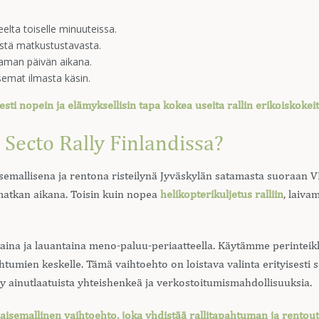
eelta toiselle minuuteissa.
sestä matkustustavasta.
man päivän aikana.
emat ilmasta käsin.
sti nopein ja elämyksellisin tapa kokea useita rallin erikoiskokei
i Secto Rally Finlandissa?
isemallisena ja rentona risteilynä Jyväskylän satamasta suoraan VI
 matkan aikana. Toisin kuin nopea
helikopterikuljetus ralliin
, laiva
ntaina ja lauantaina meno-paluu-periaatteella. Käytämme perintei
umien keskelle. Tämä vaihtoehto on loistava valinta erityisesti se
tyy ainutlaatuista yhteishenkeä ja verkostoitumismahdollisuuksia.
aisemallinen vaihtoehto, joka yhdistää rallitapahtuman ja rentout