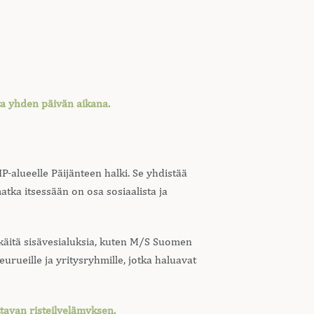
ta yhden päivän aikana.
P-alueelle Päijänteen halki. Se yhdistää
matka itsessään on osa sosiaalista ja
kkäitä sisävesialuksia, kuten M/S Suomen
urueille ja yritysryhmille, jotka haluavat
tavan risteilyelämyksen.