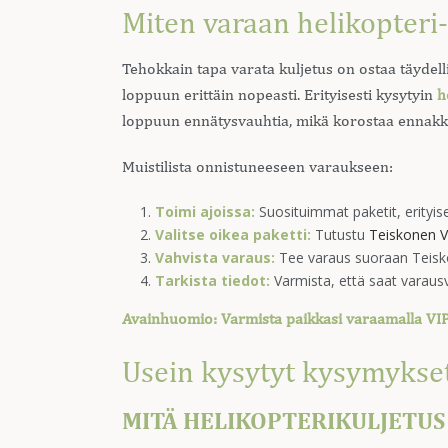
Miten varaan helikopteri-,
Tehokkain tapa varata kuljetus on ostaa täydel
loppuun erittäin nopeasti. Erityisesti kysytyin
h
loppuun ennätysvauhtia, mikä korostaa ennakk
Muistilista onnistuneeseen varaukseen:
Toimi ajoissa:
Suosituimmat paketit, erityis
Valitse oikea paketti:
Tutustu
Teiskonen V
Vahvista varaus:
Tee varaus suoraan Teisko
Tarkista tiedot:
Varmista, että saat varausva
Avainhuomio: Varmista paikkasi varaamalla VIP-
Usein kysytyt kysymykse
MITÄ HELIKOPTERIKULJETUS