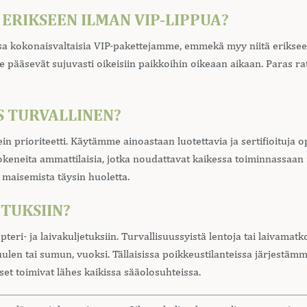
ERIKSEEN ILMAN VIP-LIPPUA?
eä osa kokonaisvaltaisia VIP-pakettejamme, emmekä myy niitä erik
pääsevät sujuvasti oikeisiin paikkoihin oikeaan aikaan. Paras ra
S TURVALLINEN?
ein prioriteetti. Käytämme ainoastaan luotettavia ja sertifioituja
kokeneita ammattilaisia, jotka noudattavat kaikessa toiminnassaan
 maisemista täysin huoletta.
TUKSIIN?
opteri- ja laivakuljetuksiin. Turvallisuussyistä lentoja tai laivam
len tai sumun, vuoksi. Tällaisissa poikkeustilanteissa järjestäm
set toimivat lähes kaikissa sääolosuhteissa.