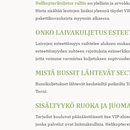
Helikopterikuljetus ralliin
on ylellisin ja arvokk
Hinta sisältää lentojen lisäksi yleensä täydet VI
pakettikuvauksista myynnin alkaessa.
ONKO LAIVAKULJETUS ESTEE
Laivojen esteettömyys vaihtelee aluksen mukaa
esteettömyyden suhteen rajoituksia esimerkiks
jotta voimme varmistaa kuljetuksen sopivuuden 
MISTÄ BUSSIT LÄHTEVÄT SEC
Bussikuljetukset lähtevät keskeisiltä paikoilta
Torni.
SISÄLTYYKÖ RUOKA JA JUOM
Tarjoilut kuuluvat pääsääntöisesti itse VIP-alue
jonka palvelut ovat lisämaksullisia. Helikopterei