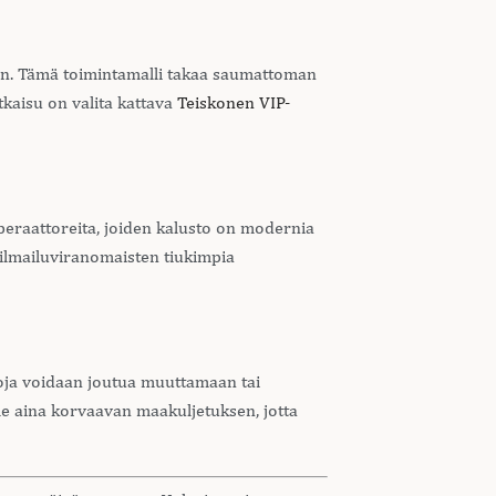
seen. Tämä toimintamalli takaa saumattoman
tkaisu on valita kattava
Teiskonen VIP-
 operaattoreita, joiden kalusto on modernia
 ilmailuviranomaisten tiukimpia
atkoja voidaan joutua muuttamaan tai
me aina korvaavan maakuljetuksen, jotta