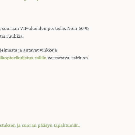
 suoraan VIP-alueiden porteille. Noin 60 %
tai ruuhkia.
elmasta ja antavat vinkkejä
likopterikuljetus ralliin
verrattava, reitit on
astuksen ja suoran pääsyn tapahtumiin.