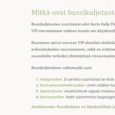
Mitkä ovat bussikuljetust
Bussikuljetusten suurimmat edut Secto Rally Fi
VIP-vieraistamme valitsee bussin sen käytännöllis
Bussimme ajavat suoraan VIP-alueiden sisäänkä
erikoiskokeiden seuraamiseen, mikä on erityisen
suunniteltu tarkoiksi yhteistyössä viranomaiste
Bussikuljetuksen valitsemalla saat:
Helppouden:
Ei tarvetta suunnistaa tai etsiä
Kustannustehokkuuden:
Usein edullisin ku
Opastuksen:
Asiantuntevat oppaat mukana 
Kattavuuden:
Reitit suurimmista kaupungeis
Avainhuomio: Bussikuljetus on käytännöllisin j