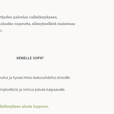
– täyden palvelun rallielämykseen.
Haluatko nopeutta, elämyksellistä maisemaa
n.
KENELLE SOPII?
utta ja hyvää hinta-laatusuhdetta etsivälle.
myksellistä ja rentoa päivää kaipaavalle.
llielämyksen alusta loppuun.