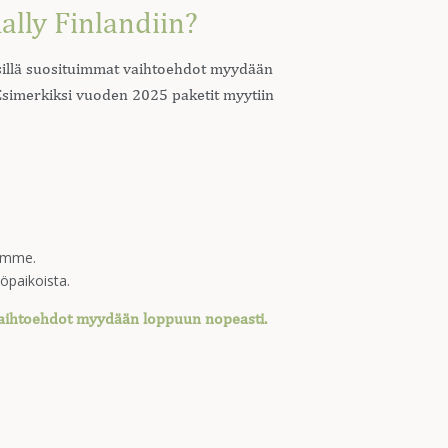
ally Finlandiin?
, sillä suosituimmat vaihtoehdot myydään
Esimerkiksi vuoden 2025 paketit myytiin
uumme.
töpaikoista.
 vaihtoehdot myydään loppuun nopeasti.