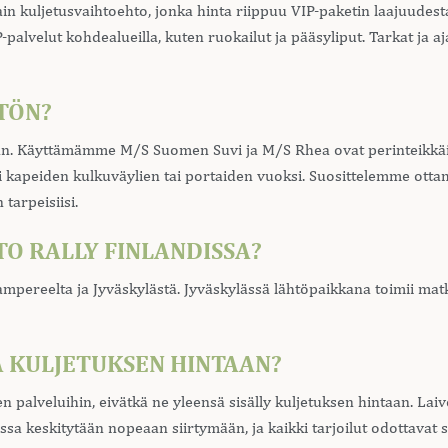
ain kuljetusvaihtoehto, jonka hinta riippuu VIP-paketin laajuudesta
P-palvelut kohdealueilla, kuten ruokailut ja pääsyliput. Tarkat ja 
TÖN?
n. Käyttämämme M/S Suomen Suvi ja M/S Rhea ovat perinteikkäitä 
i kapeiden kulkuväylien tai portaiden vuoksi. Suosittelemme ott
tarpeisiisi.
TO RALLY FINLANDISSA?
 Tampereelta ja Jyväskylästä. Jyväskylässä lähtöpaikkana toimii ma
A KULJETUKSEN HINTAAN?
en palveluihin, eivätkä ne yleensä sisälly kuljetuksen hintaan. Lai
ssa keskitytään nopeaan siirtymään, ja kaikki tarjoilut odottavat si