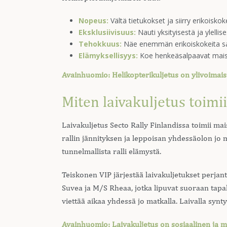
Nopeus:
Vältä tietukokset ja siirry erikoiskok
Eksklusiivisuus:
Nauti yksityisestä ja ylelli
Tehokkuus:
Näe enemmän erikoiskokeita sa
Elämyksellisyys:
Koe henkeäsalpaavat mais
Avainhuomio: Helikopterikuljetus on ylivoimaise
Miten laivakuljetus toimi
Laivakuljetus Secto Rally Finlandissa toimii ma
rallin jännityksen ja leppoisan yhdessäolon jo
tunnelmallista ralli elämystä.
Teiskonen VIP järjestää laivakuljetukset perja
Suvea ja M/S Rheaa, jotka lipuvat suoraan tapaht
viettää aikaa yhdessä jo matkalla. Laivalla syn
Avainhuomio: Laivakuljetus on sosiaalinen ja m