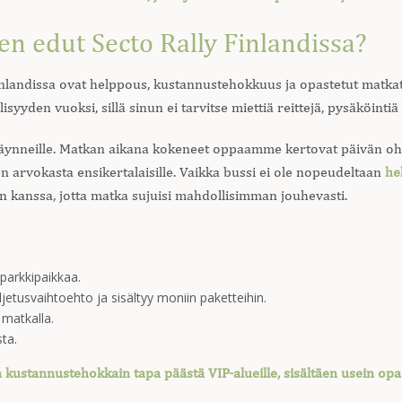
en edut Secto Rally Finlandissa?
nlandissa ovat helppous, kustannustehokkuus ja opastetut matkat
yyden vuoksi, sillä sinun ei tarvitse miettiä reittejä, pysäköintiä 
ynneille. Matkan aikana kokeneet oppaamme kertovat päivän ohj
 arvokasta ensikertalaisille. Vaikka bussi ei ole nopeudeltaan
he
n kanssa, jotta matka sujuisi mahdollisimman jouhevasti.
 parkkipaikkaa.
ljetusvaihtoehto ja sisältyy moniin paketteihin.
matkalla.
ta.
a kustannustehokkain tapa päästä VIP-alueille, sisältäen usein op