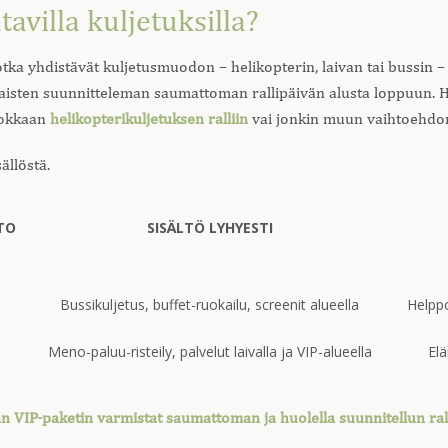
avilla kuljetuksilla?
 jotka yhdistävät kuljetusmuodon – helikopterin, laivan tai bussin 
laisten suunnitteleman saumattoman rallipäivän alusta loppuun. 
ehokkaan
helikopterikuljetuksen ralliin
vai jonkin muun vaihtoehdo
ällöstä.
TO
SISÄLTÖ LYHYESTI
Bussikuljetus, buffet-ruokailu, screenit alueella
Helppo
Meno-paluu-risteily, palvelut laivalla ja VIP-alueella
Elä
än VIP-paketin varmistat saumattoman ja huolella suunnitellun ra