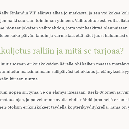
ally Finlandin VIP-elämys alkaa jo matkasta, ja sen voi kokea kolm
mojen halki suoraan toiminnan ytimeen. Vaihtoehtoisesti voit seilat
e hioneet jokaisen vaihtoehdon, jotta voit keskittyä olennaiseen
telee koko päivän tahdin ja varmistaa, että näet juuri haluamasi e
uljetus ralliin ja mitä se tarjoaa?
 sinut suoraan erikoiskokeiden äärelle ohi kaiken maassa mateleva
uunniteltu maksimoimaan rallipäiväsi tehokkuus ja elämyksellisyy
ään kiireen tuntua.
kuin nopea siirtymä. Se on elämys itsessään. Keski-Suomen järvim
–5 matkustajaa, ja palvelumme avulla ehdit nähdä jopa neljä erikoi
nen-Moksin erikoiskokeet täydellä kopterikyydityksellä. Tämä on y