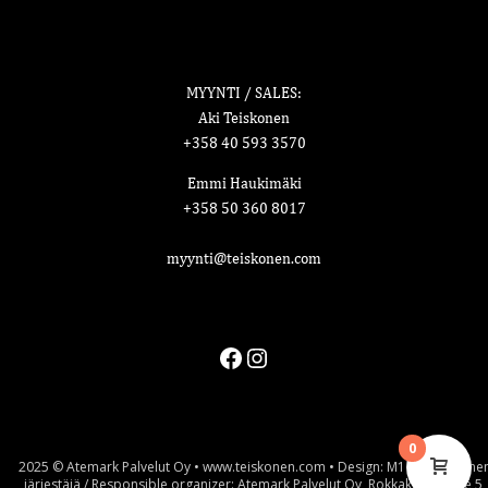
MYYNTI / SALES:
Aki Teiskonen
+358 40 593 3570
Emmi Haukimäki
+358 50 360 8017
myynti@teiskonen.com
Facebook
Instagram
0
2025 © Atemark Palvelut Oy • www.teiskonen.com • Design: M1 • Vastuulline
järjestäjä / Responsible organizer: Atemark Palvelut Oy, Rokkakankaantie 5,